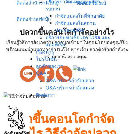
บริการกำจัดแมลงและสัตว์
ติดต่อสำนักงานใหญ่
ติดต่อผ่านไลน์
รบกวน
กำจัดแมลงในที่พักอาศัย
ติดต่อผ่านเฟสบุ๊ก
กำจัดแมลงในสถาน
ปลวกขึ้นคอนโดกำจัดอย่างไร
ประกอบธุรกิจ
บริการอบฆ่าเชื้อโรค ไวรัส และ
เรียนรู้วิธีการสังเกตว่าปลวกบุกเข้ามาในคอนโดของคุณรึยัง
แบคทีเรีย
พร้อมแนะนำแนวทางการแก้ไขหากเจ้าปลวกตัวร้ายกำลังจะ
เรื่องน่ารู้
ทำลายห้องของคุณ
โปรโมชั่น
ลูกค้าของเรา
Q&A
Q&A บริการกำจัดปลวก
Q&A บริการกำจัดแมลง
ติดต่อเรา
ปลวกขึ้นคอนโดกำจัด
อย่างไร
วิธีกำจัดปลวก