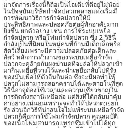
มาจัดการเรื่องนี้ก็ถือเป็นไอเดียที่ดีอยู่ไม่น้อย
ในปัจจุบันบริษัทกำจัดปลวกหลายแห่งเริ่มมี
การพัฒนาวิธีการ
กำจัดปลวก
ให้มี
ประสิทธิภาพและปลอดภัยต่อผู้พักอาศัยมาก
ยิ่งขึ้น ยกตัวอย่าง เช่น การใช้ระบบ
เหยื่อ
กำจัดปลวก
หรือโฟมกำจัดปลวก ซึ่ง 2 วิธีนี้
กำลังเป็นที่นิยมในหมู่คนที่บ้านมีเด็กเล็กหรือ
สัตว์เลี้ยงเพราะมีความปลอดภัยต่อเด็กและ
สัตว์ หลักการทำงานของระบบ
เหยื่อกำจัด
ปลวก
จะคล้ายกับผงฆ่ามดที่จะล่อให้ปลวกเข้า
มากินเหยื่อที่วางไว้และนำเหยื่อกลับไปที่รัง
ของมันเพื่อให้ตัวอื่นกินต่อ ซึ่งจะมีผลทำให้
ปลวกไม่สามารถลอกคราบได้และตายในที่สุด
วิธีนี้อาจต้องใช้เวลาและความเชี่ยวชาญใน
การติดตั้งสถานีเหยื่อล่อ แต่สิ่งที่ได้กลับมาคุ้ม
ค่าอย่างแน่นอนเพราะจะทำให้ปลวกตายยก
รัง ส่วนอีกวิธีที่น่าสนใจไม่แพ้ระบบเหยื่อกำจัด
ปลวกก็คือการใช้
โฟมกำจัดปลวก
คุณสมบัติ
ของเนื้อโฟมสามารถแทรกซึมเข้าไปได้ทุก