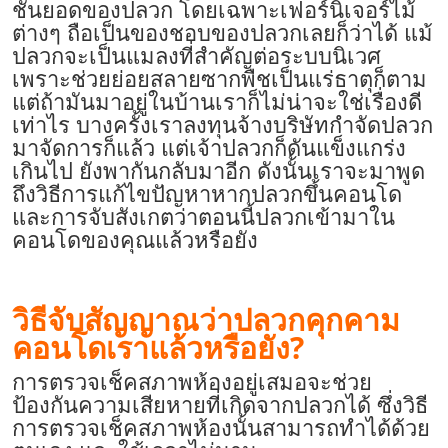
ชั้นยอดของปลวก โดยเฉพาะเฟอร์นิเจอร์ไม้
ต่างๆ ถือเป็นของชอบของปลวกเลยก็ว่าได้ แม้
ปลวกจะเป็นแมลงที่สำคัญต่อระบบนิเวศ
เพราะช่วยย่อยสลายซากพืชเป็นแร่ธาตุก็ตาม
แต่ถ้ามันมาอยู่ในบ้านเราก็ไม่น่าจะใช่เรื่องดี
เท่าไร บางครั้งเราลงทุนจ้าง
บริษัทกำจัดปลวก
มาจัดการก็แล้ว แต่เจ้าปลวกก็ดันแข็งแกร่ง
เกินไป ยังพากันกลับมาอีก ดังนั้นเราจะมาพูด
ถึงวิธีการแก้ไขปัญหาหากปลวกขึ้นคอนโด
และการจับสังเกตว่าตอนนี้ปลวกเข้ามาใน
คอนโดของคุณแล้วหรือยัง
วิธีจับสัญญาณว่าปลวกคุกคาม
คอนโดเราแล้วหรือยัง?
การตรวจเช็คสภาพห้องอยู่เสมอจะช่วย
ป้องกันความเสียหายที่เกิดจากปลวกได้ ซึ่งวิธี
การตรวจเช็คสภาพห้องนั้นสามารถทำได้ด้วย