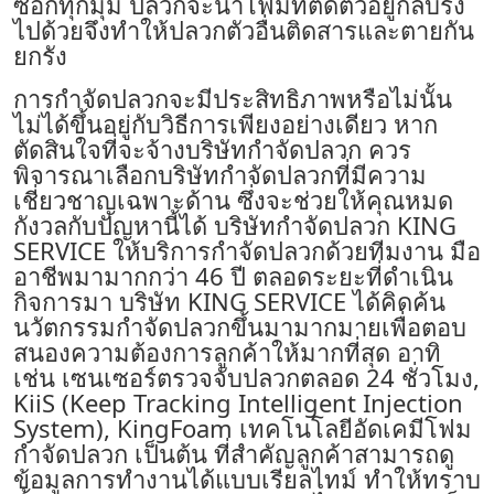
ซอกทุกมุม ปลวกจะนำโฟมที่ติดตัวอยู่กลับรัง
ไปด้วยจึงทำให้ปลวกตัวอื่นติดสารและตายกัน
ยกรัง
การกำจัดปลวกจะมีประสิทธิภาพหรือไม่นั้น
ไม่ได้ขึ้นอยู่กับวิธีการเพียงอย่างเดียว หาก
ตัดสินใจที่จะจ้างบริษัทกำจัดปลวก ควร
พิจารณาเลือก
บริษัทกำจัดปลวก
ที่มีความ
เชี่ยวชาญเฉพาะด้าน ซึ่งจะช่วยให้คุณหมด
กังวลกับปัญหานี้ได้ บริษัทกำจัดปลวก KING
SERVICE ให้บริการกำจัดปลวกด้วยทีมงาน มือ
อาชีพมามากกว่า 46 ปี ตลอดระยะที่ดำเนิน
กิจการมา บริษัท KING SERVICE ได้คิดค้น
นวัตกรรมกำจัดปลวกขึ้นมามากมายเพื่อตอบ
สนองความต้องการลูกค้าให้มากที่สุด อาทิ
เช่น เซนเซอร์ตรวจจับปลวกตลอด 24 ชั่วโมง,
KiiS (Keep Tracking Intelligent Injection
System), KingFoam เทคโนโลยีอัดเคมี
โฟม
กำจัดปลวก
เป็นต้น ที่สำคัญลูกค้าสามารถดู
ข้อมูลการทำงานได้แบบเรียลไทม์ ทำให้ทราบ