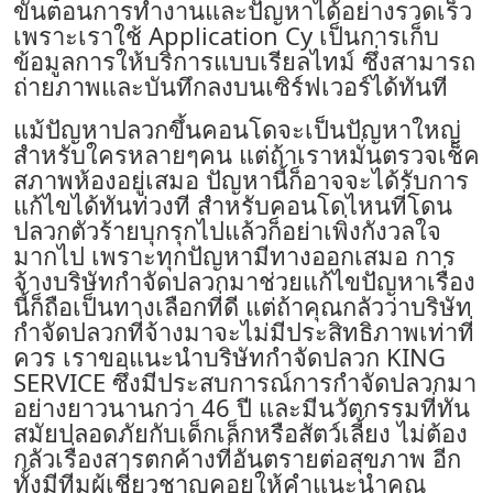
ขั้นตอนการทำงานและปัญหาได้อย่างรวดเร็ว
เพราะเราใช้ Application Cy เป็นการเก็บ
ข้อมูลการให้บริการแบบเรียลไทม์ ซึ่งสามารถ
ถ่ายภาพและบันทึกลงบนเซิร์ฟเวอร์ได้ทันที
แม้ปัญหาปลวกขึ้นคอนโดจะเป็นปัญหาใหญ่
สำหรับใครหลายๆคน แต่ถ้าเราหมั่นตรวจเช็ค
สภาพห้องอยู่เสมอ ปัญหานี้ก็อาจจะได้รับการ
แก้ไขได้ทันท่วงที สำหรับคอนโดไหนที่โดน
ปลวกตัวร้ายบุกรุกไปแล้วก็อย่าเพิ่งกังวลใจ
มากไป เพราะทุกปัญหามีทางออกเสมอ การ
จ้าง
บริษัทกำจัดปลวก
มาช่วยแก้ไขปัญหาเรื่อง
นี้ก็ถือเป็นทางเลือกที่ดี แต่ถ้าคุณกลัวว่าบริษัท
กำจัดปลวกที่จ้างมาจะไม่มีประสิทธิภาพเท่าที่
ควร เราขอแนะนำบริษัทกำจัดปลวก KING
SERVICE ซึ่งมีประสบการณ์การกำจัดปลวกมา
อย่างยาวนานกว่า 46 ปี และมีนวัตกรรมที่ทัน
สมัยปลอดภัยกับเด็กเล็กหรือสัตว์เลี้ยง ไม่ต้อง
กลัวเรื่องสารตกค้างที่อันตรายต่อสุขภาพ อีก
ทั้งมีทีมผู้เชี่ยวชาญคอยให้คำแนะนำคุณ