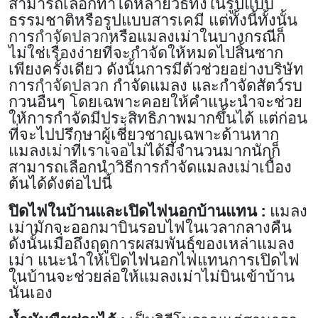
สามารถเลือกทำได้หลายวิธีทั้งในรูปแบบ
ธรรมชาติหรือรูปแบบสารเคมี แต่ทั้งนี้ทั้งนั้น
การ
กำจัดปลวก
หรือแมลงเม่าในบางกรณีก็
ไม่ใช่เรื่องง่ายที่จะกำจัดให้หมดไปสิ้นซาก
เพียงครั้งเดียว ดังนั้นการมีตัวช่วยอย่างบริษัท
การ
กำจัดปลวก
กำจัดแมลง และกำจัดสัตว์รบ
กวนอื่นๆ โดยเฉพาะคอยให้คำแนะนำจะช่วย
ให้การกำจัดมีประสิทธิภาพมากขึ้นได้ แต่ก่อน
ที่จะไปปรึกษาผู้เชี่ยวชาญเฉพาะด้านหาก
แมลงเม่าที่เราเจอไม่ได้มีจำนวนมากนักก็
สามารถเลือกนำวิธีการกำจัดแมลงเม่าเบื้อง
ต้นได้ดังต่อไปนี้
ปิดไฟในบ้านและเปิดไฟนอกบ้านแทน :
แมลง
เม่ามักจะออกมาบินรอบไฟในเวลากลางคืน
ดังนั้นเมื่อถึงฤดูการผสมพันธุ์ของเหล่าแมลง
เม่า แนะนำให้เปิดไฟนอกไฟแทนการเปิดไฟ
ในบ้านจะช่วยล่อให้แมลงเม่าไม่บินเข้าบ้าน
นั่นเอง