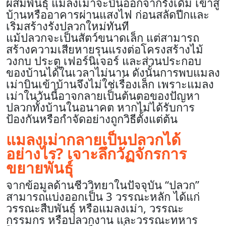
ผสมพันธุ์ แมลงเม่าจะบินออกจากรังเดิม เข้าสู่
บ้านหรืออาคารผ่านแสงไฟ ก่อนสลัดปีกและ
เริ่มสร้างรังปลวกใหม่ทันที
แม้ปลวกจะเป็นสัตว์ขนาดเล็ก แต่สามารถ
สร้างความเสียหายรุนแรงต่อโครงสร้างไม้
วงกบ ประตู เฟอร์นิเจอร์ และส่วนประกอบ
ของบ้านได้ในเวลาไม่นาน ดังนั้นการพบแมลง
เม่าบินเข้าบ้านจึงไม่ใช่เรื่องเล็ก เพราะแมลง
เม่าในวันนี้อาจกลายเป็นต้นตอของปัญหา
ปลวกทั้งบ้านในอนาคต หากไม่ได้รับการ
ป้องกันหรือกำจัดอย่างถูกวิธีตั้งแต่ต้น
แมลงเม่ากลายเป็นปลวกได้
อย่างไร? เจาะลึกวัฏจักรการ
ขยายพันธุ์
จากข้อมูลด้านชีววิทยาในปัจจุบัน “ปลวก”
สามารถแบ่งออกเป็น 3 วรรณะหลัก ได้แก่
วรรณะสืบพันธุ์ หรือแมลงเม่า, วรรณะ
กรรมกร หรือปลวกงาน และวรรณะทหาร