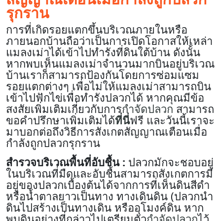
รุกราน
การที่เกิดรอยแตกขึ้นบริเวณภายในหรือ
ภายนอกบ้านถือว่าเป็นการเปิดโอกาสให้เหล่า
แมลงเม่าได้เข้าไปทำรังที่ดินใต้บ้าน ดังนั้น
หากพบเห็นแมลงเม่าจำนวนมากบินอยู่บริเวณ
บ้านเราก็สามารถป้องกันโดยการซ่อมแซม
รอยแตกต่างๆ เพื่อไม่ให้แมลงเม่าสามารถบิน
เข้าไปฟักไข่เพื่อทำรังปลวกได้ หากคุณมีข้อ
สงสัยเพิ่มเติมเกี่ยวกับการ
กำจัดปลวก
สามารถ
ขอคำปรึกษาเพิ่มเติมได้
ที่นี่
ฟรี และวันนี้เราจะ
มาบอกต่อถึงวิธีการสังเกตสัญญาณเตือนเมื่อ
กำลังถูกปลวกรุกราน
สำรวจบริเวณพื้นที่อับชื้น :
ปลวกมักจะชอบอยู่
ในบริเวณที่มืดและอับชื้นสามารถสังเกตการมี
อยู่ของปลวกเบื้องต้นได้จากการที่เห็นดินสีดำ
หรือน้ำตาลยาวเป็นทาง ทางเดินดิน (ปลวกนำ
ดินไปสร้างเป็นทางเดิน หรืออุโมงค์ดิน หาก
พบดินอย่างที่กล่าวไปเตรียมตัว
กำจัดปลวก
ไว้