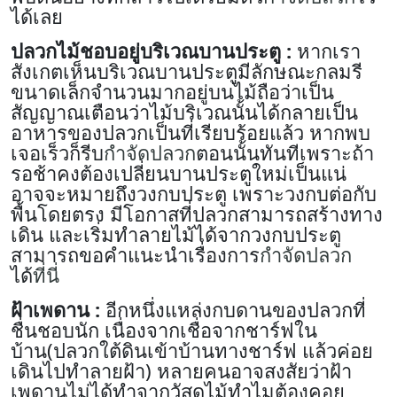
ได้เลย
ปลวกไม้ชอบอยู่บริเวณบานประตู :
หากเรา
สังเกตเห็นบริเวณบานประตูมีลักษณะกลมรี
ขนาดเล็กจำนวนมากอยู่บนไม้ถือว่าเป็น
สัญญาณเตือนว่าไม้บริเวณนั้นได้กลายเป็น
อาหารของปลวกเป็นที่เรียบร้อยแล้ว หากพบ
เจอเร็วก็รีบ
กำจัดปลวก
ตอนนั้นทันทีเพราะถ้า
รอช้าคงต้องเปลี่ยนบานประตูใหม่เป็นแน่
อาจจะหมายถึงวงกบประตู เพราะวงกบต่อกับ
พื้นโดยตรง มีโอกาสที่ปลวกสามารถสร้างทาง
เดิน และเริ่มทำลายไม้ได้จากวงกบประตู
สามารถขอคำแนะนำเรื่องการ
กำจัดปลวก
ได้
ที่นี่
ฝ้าเพดาน :
อีกหนึ่งแหล่งกบดานของปลวกที่
ชื่นชอบนัก เนื่องจากเชื่อจากชาร์ฟใน
บ้าน(ปลวกใต้ดินเข้าบ้านทางชาร์ฟ แล้วค่อย
เดินไปทำลายฝ้า) หลายคนอาจสงสัยว่าฝ้า
เพดานไม่ได้ทำจากวัสดุไม้ทำไมต้องคอย