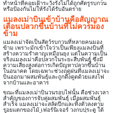
ทำหน้าที่คอยเฝ้าระวังรังไม่ได้ถูกศัตรูรบกวน
หรือป้องกันไม่ให้รังได้รับอันตราย
แมลงเม่าบินเข้าบ้านคือสัญญาณ
เตือนปลวกขึ้นบ้านที่ไม่ควรมอง
ข้าม
แมลงเม่าจัดเป็นสัตว์รบกวนที่หลายคนมอง
ข้าม เพราะมักเข้าใจว่าเป็นเพียงแมลงบินที่
สร้างความรำคาญเหมือนยุง แต่ในความเป็น
จริงแมลงเม่าคือปลวกในระยะสืบพันธุ์ ซึ่งมี
ความเสี่ยงสูงต่อการเกิดปัญหาปลวกขึ้นบ้าน
ในอนาคต โดยเฉพาะช่วงฤดูฝนที่แมลงเม่าจะ
บินออกมาผสมพันธุ์และถูกดึงดูดด้วยแสงไฟ
จากบ้านและอาคาร
ขณะที่แมลงเม่าบินวนรอบไฟนั้น คือช่วงเวลา
สำคัญของการจับคู่ผสมพันธุ์ เมื่อผสมพันธุ์
สำเร็จ แมลงเม่าจะสลัดปีกและทิ้งตัวลงตาม
รอยแตกของไม้ เฟอร์นิเจอร์ วงกบประตู ใต้