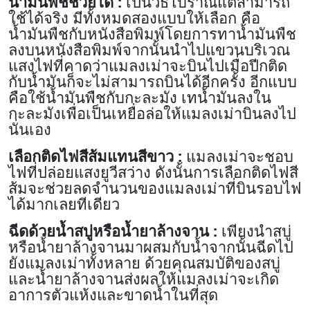
น้ำมันพืชช่วยได้ :
เป็นวิธีโบราณแต่สามารถ
ใช้ได้จริง มีทั้งหมดสองแบบให้เลือก คือ
น้ำมันพืชกับหนังสือพิมพ์โดยการทาน้ำมันพืช
ลงบนหนังสือพิมพ์จากนั้นนำไปแขวนบริเวณ
แสงไฟที่คาดว่าแมลงเม่าจะบินไปเมื่อปีกติด
กับน้ำมันก็จะไม่สามารถบินได้อีกครั้ง อีกแบบ
คือใช้น้ำมันพืชกับกะละมัง เทน้ำมันลงใน
กะละมังเพื่อเป็นเหยื่อล่อให้แมลงเม่าบินลงไป
นั่นเอง
เลือกติดไฟสีส้มแทนสีขาว :
แมลงเม่าจะชอบ
ไฟที่ปล่อยแสงยูวีสว่าง ดังนั้นการเลือกติดไฟสี
ส้มจะช่วยลดจำนวนของแมลงเม่าที่บินรอบไฟ
ได้มากเลยทีเดียว
ฉีดด้วยน้ำสบู่หรือน้ำยาล้างจาน :
เพียงนำสบู่
หรือน้ำยาล้างจานมาผสมกับน้ำจากนั้นฉีดไป
ยังแมลงเม่าทั้งหลาย ด้วยคุณสมบัติของสบู่
และน้ำยาล้างจานส่งผลให้แมลงเม่าจะเกิด
อาการตัวแห้งและขาดน้ำในที่สุด