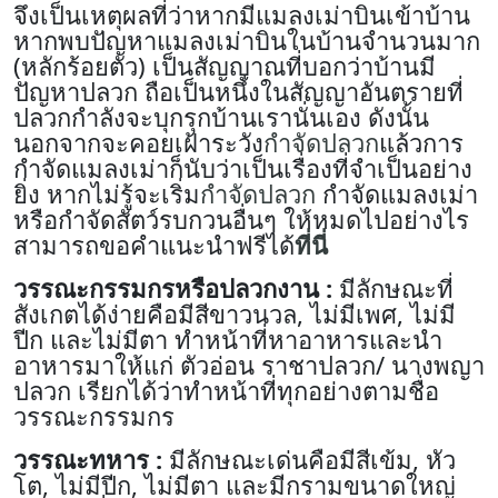
จึงเป็นเหตุผลที่ว่าหากมีแมลงเม่าบินเข้าบ้าน
หากพบปัญหาแมลงเม่าบินในบ้านจำนวนมาก
(หลักร้อยตัว) เป็นสัญญาณที่บอกว่าบ้านมี
ปัญหาปลวก ถือเป็นหนึ่งในสัญญาอันตรายที่
ปลวกกำลังจะบุกรุกบ้านเรานั่นเอง ดังนั้น
นอกจากจะคอยเฝ้าระวัง
กำจัดปลวก
แล้วการ
กำจัดแมลงเม่าก็นับว่าเป็นเรื่องที่จำเป็นอย่าง
ยิ่ง หากไม่รู้จะเริ่ม
กำจัดปลวก
กำจัดแมลงเม่า
หรือกำจัดสัตว์รบกวนอื่นๆ ให้หมดไปอย่างไร
สามารถขอคำแนะนำฟรีได้
ที่นี่
วรรณะกรรมกรหรือปลวกงาน :
มีลักษณะที่
สังเกตได้ง่ายคือมีสีขาวนวล, ไม่มีเพศ, ไม่มี
ปีก และไม่มีตา ทำหน้าที่หาอาหารและนำ
อาหารมาให้แก่ ตัวอ่อน ราชาปลวก/ นางพญา
ปลวก เรียกได้ว่าทำหน้าที่ทุกอย่างตามชื่อ
วรรณะกรรมกร
วรรณะทหาร :
มีลักษณะเด่นคือมีสีเข้ม, หัว
โต, ไม่มีปีก, ไม่มีตา และมีกรามขนาดใหญ่