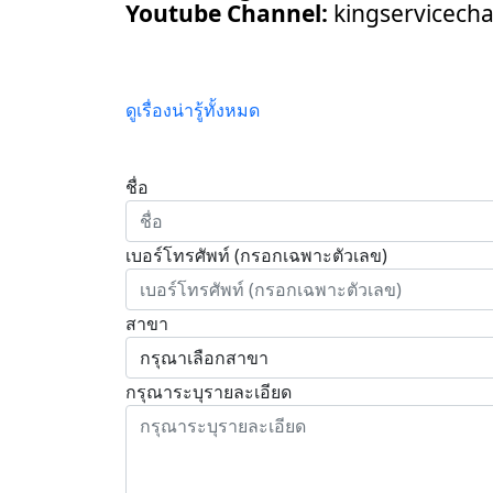
Youtube Channel:
kingservicech
ดูเรื่องน่ารู้ทั้งหมด
ชื่อ
เบอร์โทรศัพท์ (กรอกเฉพาะตัวเลข)
สาขา
กรุณาระบุรายละเอียด