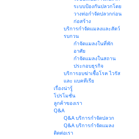
ระบบป้องกันปลวกโดย
วางท่อกำจัดปลวกก่อน
ก่อสร้าง
บริการกำจัดแมลงและสัตว์
รบกวน
กำจัดแมลงในที่พัก
อาศัย
กำจัดแมลงในสถาน
ประกอบธุรกิจ
บริการอบฆ่าเชื้อโรค ไวรัส
และ แบคทีเรีย
เรื่องน่ารู้
โปรโมชั่น
ลูกค้าของเรา
Q&A
Q&A บริการกำจัดปลวก
Q&A บริการกำจัดแมลง
ติดต่อเรา