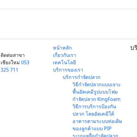
บร
หน้าหลัก
ติดต่อสาขา
เกี่ยวกับเรา
เชียงใหม่
053
เทคโนโลยี
325 711
บริการของเรา
บริการกำจัดปลวก
วิธีกำจัดปลวกแบบเจาะ
พื้นอัดเคมีรูปแบบโฟม
กำจัดปลวก KingFoam
วิธีการบริการป้องกัน
ปลวก โดยอัดเคมีใต้
อาคารตามระบบท่อเดิม
ของลูกค้าแบบ PIP
ระบบเหยื่อกำจัดปลวก