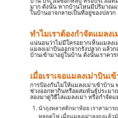
บ้าน บริเวณซอกหลืบ หรือบริเวณที่ม
มาก ดังนั้น หากบ้านไหนมีปริมาณแม
ในบ้านอาจกลายเป็นที่อยู่ของปลวก
ทำไมเราต้องกำจัดแมลงเม
แน่นอนว่าไม่มีใครอยากเห็นแมลงเม่
แมลงเม่าบินออกจากรังปลวก แล้วก
บ้านเข้ามาอยู่ในบ้าน ดังนั้นเราค
เมื่อเราเจอแมลงเม่าบินเ
การป้องกันไม่ให้แมลงเม่าเข้าบ้าน
ช่วงออกหากินหรือผสมพันธุ์ประมาณ 1
ลองมาดูวิธีไล่แมลงเม่า หรือกำจัดแ
นำถุงพลาสติกมาห้อย เราสามารถสร
หลอดไฟ เมื่อแมลงเม่าลงถุงแล้วมัน