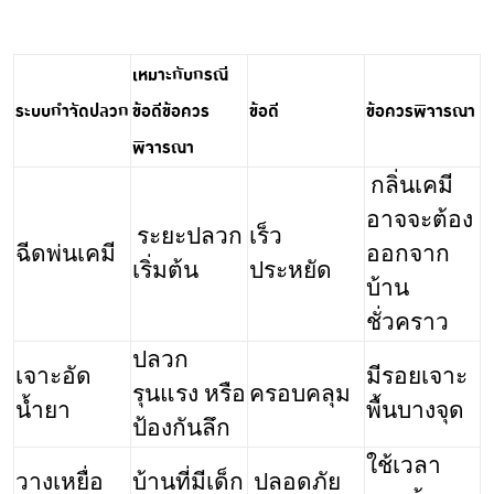
เหมาะกับกรณี
ระบบกำจัดปลวก
ข้อดี
ข้อควร
ข้อดี
ข้อควรพิจารณา
พิจารณา
กลิ่นเคมี
อาจจะต้อง
ระยะปลวก
เร็ว
ฉีดพ่นเคมี
ออกจาก
เริ่มต้น
ประหยัด
บ้าน
ชั่วคราว
ปลวก
เจาะอัด
มีรอยเจาะ
รุนแรง หรือ
ครอบคลุม
น้ำยา
พื้นบางจุด
ป้องกันลึก
ใช้เวลา
วางเหยื่อ
บ้านที่มีเด็ก
ปลอดภัย