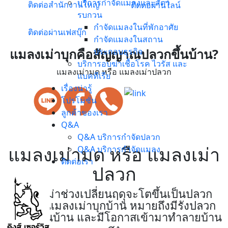
บริการกำจัดแมลงและสัตว์
ติดต่อสำนักงานใหญ่
ติดต่อผ่านไลน์
รบกวน
กำจัดแมลงในที่พักอาศัย
ติดต่อผ่านเฟสบุ๊ก
กำจัดแมลงในสถาน
แมลงเม่าบุกคือสัญญาณปลวกขึ้นบ้าน?
ประกอบธุรกิจ
บริการอบฆ่าเชื้อโรค ไวรัส และ
แมลงเม่ามด หรือ แมลงเม่าปลวก
แบคทีเรีย
เรื่องน่ารู้
โปรโมชั่น
ลูกค้าของเรา
Q&A
Q&A บริการกำจัดปลวก
แมลงเม่ามด หรือ แมลงเม่า
Q&A บริการกำจัดแมลง
ติดต่อเรา
ปลวก
แมลงเม่าช่วงเปลี่ยนฤดุูจะโตขึ้นเป็นปลวก
หากพบแมลงเม่าบุกบ้าน หมายถึงมีรังปลวก
อยู่บริเวณบ้าน และมีโอกาสเข้ามาทำลายบ้าน